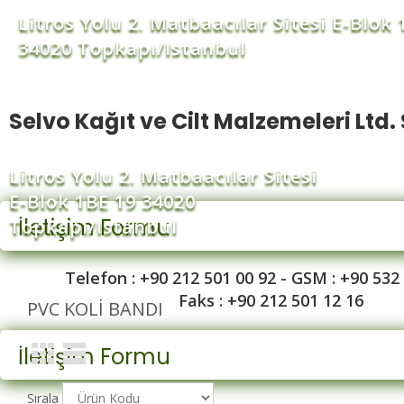
Litros Yolu 2. Matbaacılar Sitesi E-Blok 
34020 Topkapı/Istanbul
Selvo Kağıt ve Cilt Malzemeleri Ltd. 
Litros Yolu 2. Matbaacılar Sitesi
E-Blok 1BE 19 34020
İletişim Formu
Topkapı/Istanbul
Telefon : +90 212 501 00 92 - GSM : +90 532
Faks : +90 212 501 12 16
PVC KOLI BANDI
İletişim Formu
Sırala