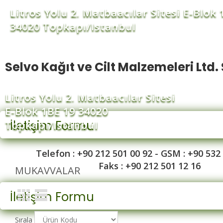
Litros Yolu 2. Matbaacılar Sitesi E-Blok 
34020 Topkapı/Istanbul
Selvo Kağıt ve Cilt Malzemeleri Ltd. 
Litros Yolu 2. Matbaacılar Sitesi
E-Blok 1BE 19 34020
İletişim Formu
Topkapı/Istanbul
Telefon : +90 212 501 00 92 - GSM : +90 532
Faks : +90 212 501 12 16
MUKAVVALAR
İletişim Formu
Sırala