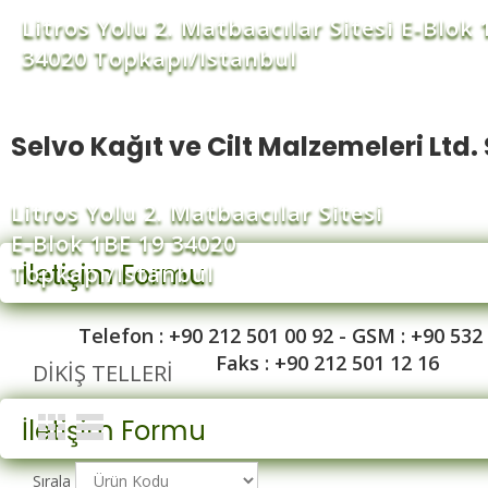
Litros Yolu 2. Matbaacılar Sitesi E-Blok 
34020 Topkapı/Istanbul
Selvo Kağıt ve Cilt Malzemeleri Ltd. 
Litros Yolu 2. Matbaacılar Sitesi
E-Blok 1BE 19 34020
İletişim Formu
Topkapı/Istanbul
Telefon : +90 212 501 00 92 - GSM : +90 532
Faks : +90 212 501 12 16
DIKIŞ TELLERI
İletişim Formu
Sırala