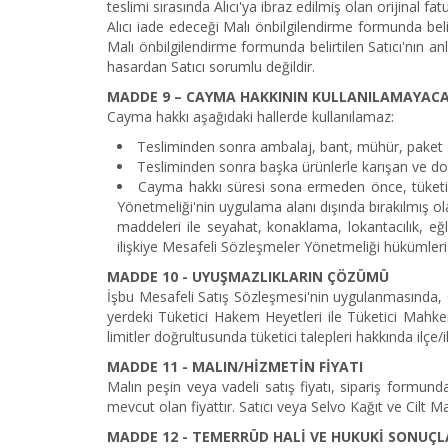
teslimi sırasında Alıcı'ya ibraz edilmiş olan orijinal f
Alıcı iade edeceği Malı önbilgilendirme formunda belirt
Malı önbilgilendirme formunda belirtilen Satıcı'nın a
hasardan Satıcı sorumlu değildir.
MADDE 9 – CAYMA HAKKININ KULLANILAMAYACA
Cayma hakkı aşağıdaki hallerde kullanılamaz:
Tesliminden sonra ambalaj, bant, mühür, paket g
Tesliminden sonra başka ürünlerle karışan ve do
Cayma hakkı süresi sona ermeden önce, tüketic
Yönetmeliği'nin uygulama alanı dışında bırakılmış ola
maddeleri ile seyahat, konaklama, lokantacılık, eğ
ilişkiye Mesafeli Sözleşmeler Yönetmeliği hükümler
MADDE 10 - UYUŞMAZLIKLARIN ÇÖZÜMÜ
İşbu Mesafeli Satış Sözleşmesi'nin uygulanmasında, 
yerdeki Tüketici Hakem Heyetleri ile Tüketici Mahkeme
limitler doğrultusunda tüketici talepleri hakkında ilçe/il
MADDE 11 - MALIN/HİZMETİN FİYATI
Malın peşin veya vadeli satış fiyatı, sipariş formunda
mevcut olan fiyattır. Satıcı veya Selvo Kağıt ve Cilt Ma
MADDE 12 - TEMERRÜD HALİ VE HUKUKİ SONUÇL