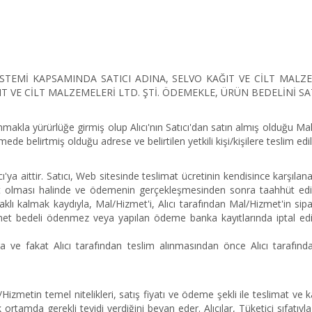
EMİ KAPSAMINDA SATICI ADINA, SELVO KAĞIT VE CİLT MALZEME
IT VE CİLT MALZEMELERİ LTD. ŞTİ. ÖDEMEKLE, ÜRÜN BEDELİNİ SA
kla yürürlüğe girmiş olup Alıcı'nın Satıcı'dan satın almış olduğu Malın
de belirtmiş olduğu adrese ve belirtilen yetkili kişi/kişilere teslim edil
'ya aittir. Satıcı, Web sitesinde teslimat ücretinin kendisince karşılan
ait olması halinde ve ödemenin gerçekleşmesinden sonra taahhüt edil
saklı kalmak kaydıyla, Mal/Hizmet'i, Alıcı tarafından Mal/Hizmet'in si
met bedeli ödenmez veya yapılan ödeme banka kayıtlarında iptal edil
 ve fakat Alıcı tarafından teslim alınmasından önce Alıcı tarafından
zmetin temel nitelikleri, satış fiyatı ve ödeme şekli ile teslimat ve k
ortamda gerekli teyidi verdiğini beyan eder. Alıcılar, Tüketici sıfatıyla