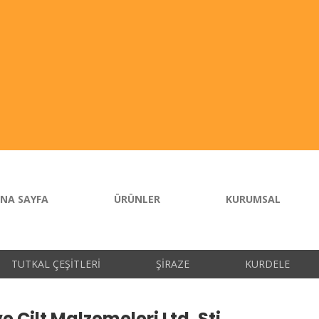
NA SAYFA
ÜRÜNLER
KURUMSAL
TUTKAL ÇEŞITLERI
ŞIRAZE
KURDELE
e Cilt Malzemeleri Ltd. Şti.