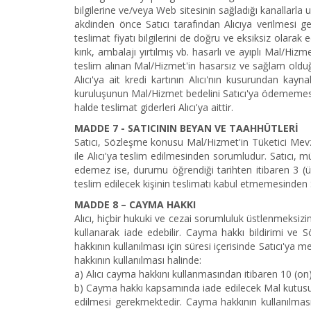
bilgilerine ve/veya Web sitesinin sağladığı kanallarla
akdinden önce Satıcı tarafından Alıcıya verilmesi ge
teslimat fiyatı bilgilerini de doğru ve eksiksiz olar
kırık, ambalajı yırtılmış vb. hasarlı ve ayıplı Mal/Hi
teslim alınan Mal/Hizmet'in hasarsız ve sağlam olduğ
Alıcı'ya ait kredi kartının Alıcı'nın kusurundan kayn
kuruluşunun Mal/Hizmet bedelini Satıcı'ya ödememesi h
halde teslimat giderleri Alıcı'ya aittir.
MADDE 7 - SATICININ BEYAN VE TAAHHÜTLERİ
Satıcı, Sözleşme konusu Mal/Hizmet'in Tüketici Mevzuat
ile Alıcı'ya teslim edilmesinden sorumludur. Satıcı,
edemez ise, durumu öğrendiği tarihten itibaren 3 (üç
teslim edilecek kişinin teslimatı kabul etmemesinden
MADDE 8 – CAYMA HAKKI
Alıcı, hiçbir hukuki ve cezai sorumluluk üstlenmeksizi
kullanarak iade edebilir. Cayma hakkı bildirimi ve Söz
hakkının kullanılması için süresi içerisinde Satıcı'y
hakkının kullanılması halinde:
a) Alıcı cayma hakkını kullanmasından itibaren 10 (on) 
b) Cayma hakkı kapsamında iade edilecek Mal kutusu, a
edilmesi gerekmektedir. Cayma hakkının kullanılmasını