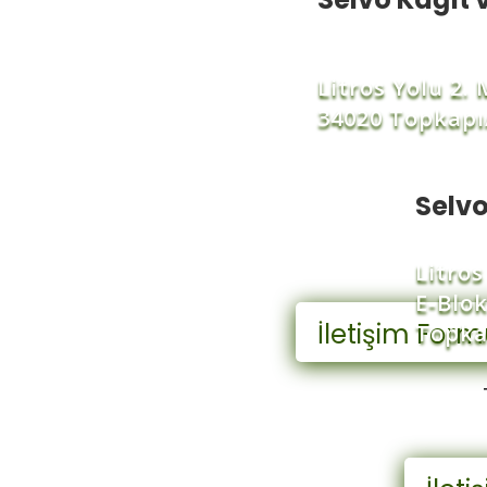
Litros Yolu 2.
34020 Topkapı
Selvo
Litros
E-Blok
İletişim For
Topka