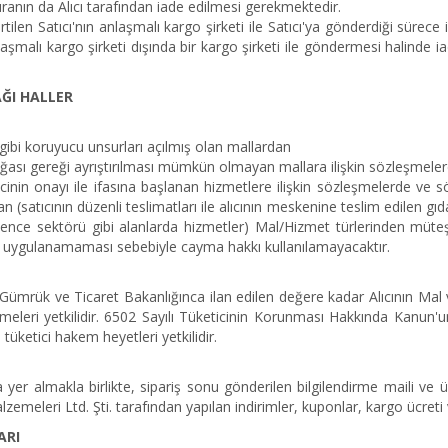
aturanın da Alıcı tarafından iade edilmesi gerekmektedir.
ilen Satıcı'nın anlaşmalı kargo şirketi ile Satıcı'ya gönderdiği sürece ia
nlaşmalı kargo şirketi dışında bir kargo şirketi ile göndermesi halinde
ĞI HALLER
ibi koruyucu unsurları açılmış olan mallardan
ğası gereği ayrıştırılması mümkün olmayan mallara ilişkin sözleşmele
inin onayı ile ifasına başlanan hizmetlere ilişkin sözleşmelerde ve
n (satıcının düzenli teslimatları ile alıcının meskenine teslim edilen g
lence sektörü gibi alanlarda hizmetler) Mal/Hizmet türlerinden müteşe
i uygulanamaması sebebiyle cayma hakkı kullanılamayacaktır.
Gümrük ve Ticaret Bakanlığınca ilan edilen değere kadar Alıcının Mal 
leri yetkilidir. 6502 Sayılı Tüketicinin Korunması Hakkında Kanun'un 
 tüketici hakem heyetleri yetkilidir.
 yer almakla birlikte, sipariş sonu gönderilen bilgilendirme maili ve ü
lzemeleri Ltd. Şti. tarafından yapılan indirimler, kuponlar, kargo ücreti v
ARI