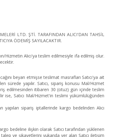
LERİ LTD. ŞTİ. TARAFINDAN ALICI'DAN TAHSİL
TICIYA ÖDEMİŞ SAYILACAKTIR.
/Hizmetin Alıcı'ya teslim edilmesiyle ifa edilmiş olur.
ecektir.
acağını beyan etmişse teslimat masrafları Satıcı'ya ait
en sürede yapılır. Satıcı, sipariş konusu Mal/Hizmet
pariş edilmesinden itibaren 30 (otuz) gün içinde teslim
ir ise, Satıcı Mal/Hizmet'in teslimi yükümlülüğünden
 yapılan sipariş iptallerinde kargo bedelinden Alıcı
argo bedeline ilişkin olarak Satıcı tarafından yüklenen
 talep ve şikayetlerini yukarıda yer alan Satıcı iletişim