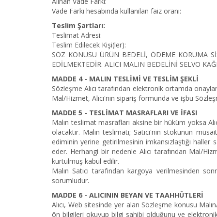
Alınan Vade Farkı:
Vade Farkı hesabında kullanılan faiz oranı:
Teslim Şartları:
Teslimat Adresi:
Teslim Edilecek Kişi(ler):
SÖZ KONUSU ÜRÜN BEDELİ, ÖDEME KORUMA SİST
EDİLMEKTEDİR. ALICI MALIN BEDELİNİ SELVO KAĞ
MADDE 4 - MALIN TESLİMİ VE TESLİM ŞEKLİ
Sözleşme Alıcı tarafından elektronik ortamda onaylanma
Mal/Hizmet, Alıcı'nın sipariş formunda ve işbu Sözleşme
MADDE 5 - TESLİMAT MASRAFLARI VE İFASI
Malın teslimat masrafları aksine bir hüküm yoksa Alıcı
olacaktır. Malın teslimatı; Satıcı'nın stokunun müs
ediminin yerine getirilmesinin imkansızlaştığı haller 
eder. Herhangi bir nedenle Alıcı tarafından Mal/Hiz
kurtulmuş kabul edilir.
Malın Satıcı tarafından kargoya verilmesinden sonra
sorumludur.
MADDE 6 - ALICININ BEYAN VE TAAHHÜTLERİ
Alıcı, Web sitesinde yer alan Sözleşme konusu Malın/Hi
ön bilgileri okuyup bilgi sahibi olduğunu ve elektronik 