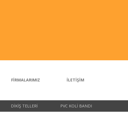
FIRMALARIMIZ
İLETIŞIM
DIKIŞ TELLERI
PVC KOLI BANDI