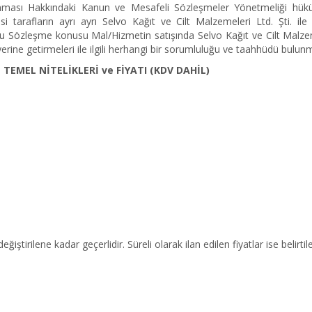
Korunması Hakkındaki Kanun ve Mesafeli Sözleşmeler Yönetmeliği hükü
 tarafların ayrı ayrı Selvo Kağıt ve Cilt Malzemeleri Ltd. Şti. ile 
u Sözleşme konusu Mal/Hizmetin satışında Selvo Kağıt ve Cilt Malzemel
rine getirmeleri ile ilgili herhangi bir sorumluluğu ve taahhüdü bulunm
EMEL NİTELİKLERİ ve FİYATI (KDV DAHİL)
ğiştirilene kadar geçerlidir. Süreli olarak ilan edilen fiyatlar ise belirt