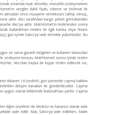
lektronik ortamda teyit etmekle, mesafeli sözleşmelerin
izmet'in vergiler dahil fiyatı, ödeme ve teslimat ile
 teslim almadan önce muayene etmeksizin; tahrip olmuş,
ne aittir. Alıcı tarafından kargo şirketi görevlisinden
rlar Alıcı'ya aittir. Mal/Hizmet'in tesliminden sonra
larak kullanılması nedeni ile ilgili banka veya finans
 (üç) gün içinde Satıcı'ya iade etmekle yükümlüdür. Bu
ygun ve varsa garanti belgeleri ve kullanım kılavuzları
 ile sözleşme konusu Mal/Hizmeti süresi içinde teslim
zmet, Alıcı'dan başka bir kişiye teslim edilecek ise,
ihten itibaren 14 (ondört) gün içerisinde cayma hakkını
elirtilen iletişim kanalları ile gönderilecektir. Cayma
ine uygun olarak bildirimde bulunulması şarttır. Cayma
en diğer ürünlerin de eksiksiz ve hasarsız olarak iade
ilde iade edilir. Mal, Satıcı'ya iade edilirken, Malın