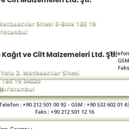
 Matbaacılar Sitesi E-Blok 1BE 19
/Istanbul
 Kağıt ve Cilt Malzemeleri Ltd. Şti.
Telefon
GSM 
Faks
 Yolu 2. Matbaacılar Sitesi
 1BE 19 34020
mu
pı/Istanbul
Telefon : +90 212 501 00 92 - GSM : +90 532 602 01 6
Faks : +90 212 501 12 16