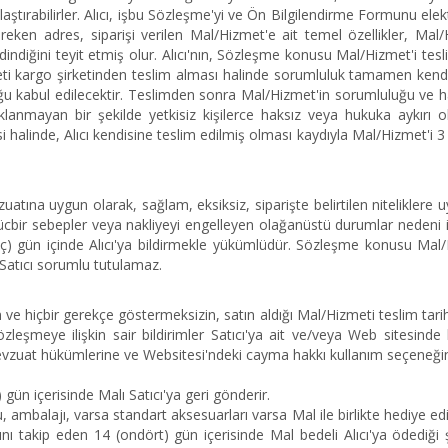
 ulaştırabilirler. Alıcı, işbu Sözleşme'yi ve Ön Bilgilendirme Formunu e
reken adres, siparişi verilen Mal/Hizmet'e ait temel özellikler, Mal/H
ak edindiğini teyit etmiş olur. Alıcı'nın, Sözleşme konusu Mal/Hizmet'i
zmeti kargo şirketinden teslim alması halinde sorumluluk tamamen kendisi
u kabul edilecektir. Teslimden sonra Mal/Hizmet'in sorumluluğu ve hasa
aklanmayan bir şekilde yetkisiz kişilerce haksız veya hukuka aykırı o
alinde, Alıcı kendisine teslim edilmiş olması kaydıyla Mal/Hizmet'i 3
ına uygun olarak, sağlam, eksiksiz, siparişte belirtilen niteliklere u
 mücbir sebepler veya nakliyeyi engelleyen olağanüstü durumlar nedeni
) gün içinde Alıcı'ya bildirmekle yükümlüdür. Sözleşme konusu Mal/Hi
 Satıcı sorumlu tutulamaz.
n ve hiçbir gerekçe göstermeksizin, satın aldığı Mal/Hizmeti teslim tar
leşmeye ilişkin sair bildirimler Satıcı'ya ait ve/veya Web sitesinde b
a mevzuat hükümlerine ve Websitesi'ndeki cayma hakkı kullanım seçeneğ
gün içerisinde Malı Satıcı'ya geri gönderir.
mbalajı, varsa standart aksesuarları varsa Mal ile birlikte hediye edil
 takip eden 14 (ondört) gün içerisinde Mal bedeli Alıcı'ya ödediği şek