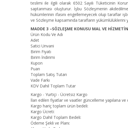
teslimi ile ilgili olarak 6502 Sayılı Tüketicinin 
saptanması oluşturur. İşbu Sözleşmenin akdedilmesi
hükümlerinin ifasını engellemeyecek olup taraflar işb
ve Sözleşme kapsamında tarafların yükümlülüklerini ye
MADDE 3 –SÖZLEŞME KONUSU MAL VE HİZMETİN T
Ürün Kodu Ve Adı
Adet
Satici Unvani
Birim Fiyatı
Birim İndirimi
Kupon
Puan
Toplam Satış Tutarı
Vade Farkı
KDV Dahil Toplam Tutar
Kargo - Yurtiçi - Ücretsiz Kargo
İlan edilen fiyatlar ve vaatler güncelleme yapılana ve de
Kargo hariç toplam ürün bedeli:
Kargo Ücreti:
Kargo Dahil Toplam Bedeli:
Ödeme Şekli ve Planı: